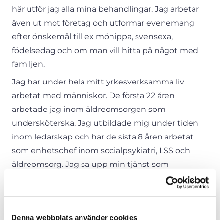
här utför jag alla mina behandlingar. Jag arbetar
även ut mot företag och utformar evenemang
efter önskemål till ex möhippa, svensexa,
födelsedag och om man vill hitta på något med
familjen.
Jag har under hela mitt yrkesverksamma liv
arbetat med människor. De första 22 åren
arbetade jag inom äldreomsorgen som
undersköterska. Jag utbildade mig under tiden
inom ledarskap och har de sista 8 åren arbetat
som enhetschef inom socialpsykiatri, LSS och
äldreomsorg. Jag sa upp min tjänst som
enhetschef för att ägna mig åt det jag brinner
mest för, att hjälpa människor att må bättre.
Under åren som gått har jag sett många
Denna webbplats använder cookies
människor bli sjuka på grund av stress, inklusive