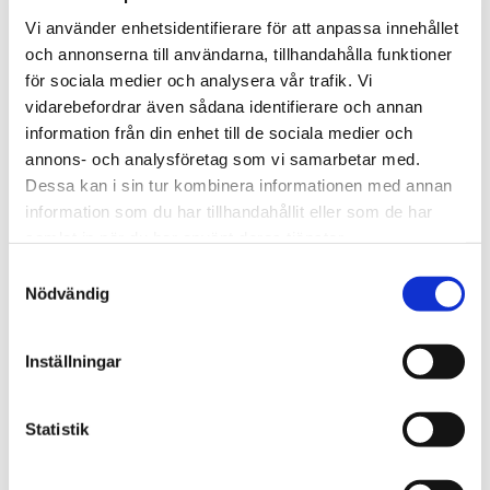
Vi använder enhetsidentifierare för att anpassa innehållet
mig själv. För några år sedan hamnade jag i en
och annonserna till användarna, tillhandahålla funktioner
utmattningsdepression och bland annat med
för sociala medier och analysera vår trafik. Vi
hjälp av yogan fick jag min kraft tillbaka.
vidarebefordrar även sådana identifierare och annan
information från din enhet till de sociala medier och
annons- och analysföretag som vi samarbetar med.
Dessa kan i sin tur kombinera informationen med annan
information som du har tillhandahållit eller som de har
samlat in när du har använt deras tjänster.
Samtyckesval
Nödvändig
Inställningar
Statistik
Mitt syfte och mål