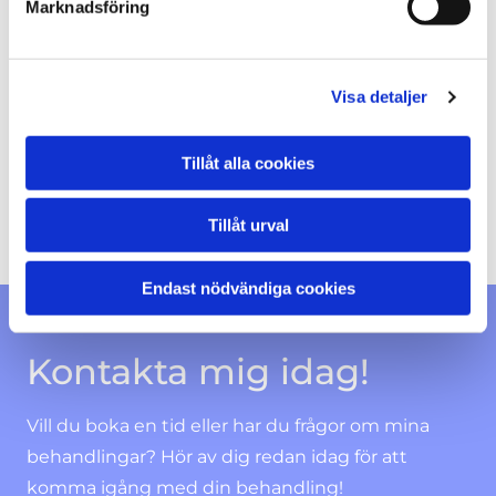
Mitt syfte och mål med alla mina behandlingar
Marknadsföring
och yogan är att hjälpa människor att få bättre
hälsa och förstå vikten av att ta hand om sig
Visa detaljer
genom återhämtning, stillhet och att ge kroppen
förutsättningar att kunna läka. Dagens stressade
samhälle och att alltid vara uppkopplad ger oss
Tillåt alla cookies
inte den vila vi behöver, det behöver vi hjälp med.
Tillåt urval
Endast nödvändiga cookies
Kontakta mig idag!
Vill du boka en tid eller har du frågor om mina
behandlingar? Hör av dig redan idag för att
komma igång med din behandling!